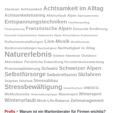
Achtsamkeit im Alltag
Achtsamkeit
Abenteuer
Achtsamkeitstraining
Aktivurlaub
Alpen
Alpenpanorama
Entspannungstechniken
Familienausflug
Französische Alpen
Gesunde Ernährung
Finanzplanung
Gesunde Gewohnheiten
Italienische Alpen
Kinoerlebnis
Kulturevents
Live-Musik
Kulturveranstaltungen
Musikfestivals
Nachhaltigkeit im Alltag
Musikveranstaltungen
Nachhaltigkeit
Naturerlebnis
Outdoor-
Outdoor-Abenteuer
Aktivitäten
Persönliche Entwicklung
Persönlichkeitsentwicklung
Schweizer Alpen
Schweiz
Prozessoptimierung
Selbstfürsorge
Skifahren
Selbstreflexion
Stressabbau
Skigebiet
Skiurlaub
Stressbewältigung
UNESCO-
Umweltschutz
Wintersport
Weltkulturerbe
Wassersport
Veranstaltungstipps
Winterurlaub
Zeitmanagement
Work-Life-Balance
Profis
>
Warum ist ein Markenberater für Firmen wichtig?