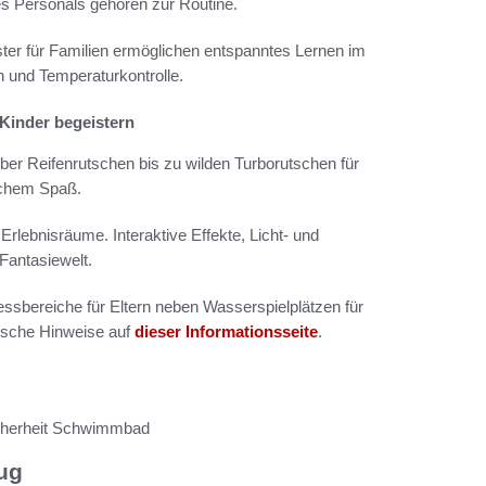
es Personals gehören zur Routine.
ster für Familien ermöglichen entspanntes Lernen im
n und Temperaturkontrolle.
 Kinder begeistern
über Reifenrutschen bis zu wilden Turborutschen für
ischem Spaß.
lebnisräume. Interaktive Effekte, Licht- und
Fantasiewelt.
sbereiche für Eltern neben Wasserspielplätzen für
tische Hinweise auf
dieser Informationsseite
.
icherheit Schwimmbad
lug