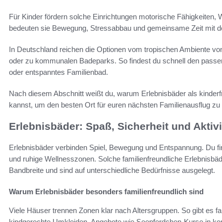
Für Kinder fördern solche Einrichtungen motorische Fähigkeiten, 
bedeuten sie Bewegung, Stressabbau und gemeinsame Zeit mit de
In Deutschland reichen die Optionen vom tropischen Ambiente von
oder zu kommunalen Badeparks. So findest du schnell den passe
oder entspanntes Familienbad.
Nach diesem Abschnitt weißt du, warum Erlebnisbäder als kinderfr
kannst, um den besten Ort für euren nächsten Familienausflug zu
Erlebnisbäder: Spaß, Sicherheit und Aktivit
Erlebnisbäder verbinden Spiel, Bewegung und Entspannung. Du fi
und ruhige Wellnesszonen. Solche familienfreundliche Erlebnisbäde
Bandbreite und sind auf unterschiedliche Bedürfnisse ausgelegt.
Warum Erlebnisbäder besonders familienfreundlich sind
Viele Häuser trennen Zonen klar nach Altersgruppen. So gibt es fa
kindgerechte Umkleiden. Angebote wie Seepferdchen-Kurse in k