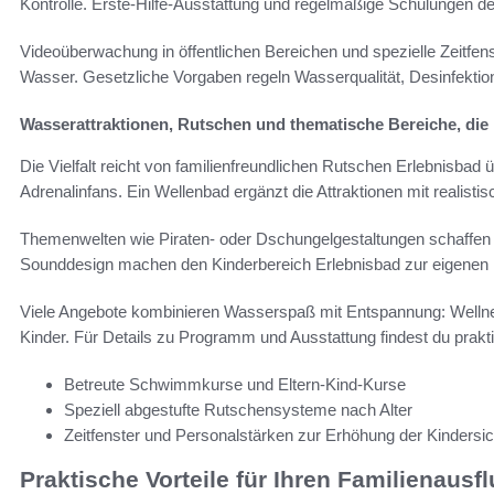
Kontrolle. Erste-Hilfe-Ausstattung und regelmäßige Schulungen d
Videoüberwachung in öffentlichen Bereichen und spezielle Zeitfen
Wasser. Gesetzliche Vorgaben regeln Wasserqualität, Desinfektio
Wasserattraktionen, Rutschen und thematische Bereiche, die
Die Vielfalt reicht von familienfreundlichen Rutschen Erlebnisbad 
Adrenalinfans. Ein Wellenbad ergänzt die Attraktionen mit realist
Themenwelten wie Piraten- oder Dschungelgestaltungen schaffen Er
Sounddesign machen den Kinderbereich Erlebnisbad zur eigenen 
Viele Angebote kombinieren Wasserspaß mit Entspannung: Wellnes
Kinder. Für Details zu Programm und Ausstattung findest du prak
Betreute Schwimmkurse und Eltern-Kind-Kurse
Speziell abgestufte Rutschensysteme nach Alter
Zeitfenster und Personalstärken zur Erhöhung der Kinders
Praktische Vorteile für Ihren Familienausf