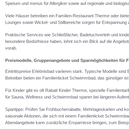
Speisen und menus für Allergiker sowie auf regionale und biologis
Viele Häuser betreiben ein Familien-Restaurant Therme oder biete
Lounges sowie Wickel- und Stillbereiche sorgen für Entspannung z
Praktische Services wie Schließfächer, Badetuchverleih und kind
besondere Bedürfnisse haben, lohnt sich ein Blick auf die Angebote
vorab.
Preismodelle, Gruppenangebote und Sparmöglichkeiten für F
Eintrittspreise Erlebnisbad variieren stark. Typische Modelle sind Ei
Betreiber bieten ein Familienticket Schwimmbad, das günstiger ist 
Für Kinder gibt es oft Rabatt Kinder Therme, spezielle Familientar
für Sauna, Wellness und Schwimmbad sparen bei längeren Aufent
Spartipps: Prüfen Sie Frühbucherrabatte, Mehrtageskarten und ko
saisonale Aktionen, die sich mit einem Familienticket Schwimmbad
Abendangebote kann zusätzliche Ersparnisse bringen, zum Beisp