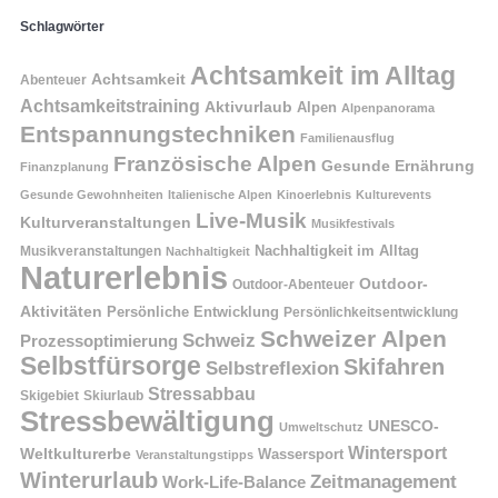
Schlagwörter
Achtsamkeit im Alltag
Achtsamkeit
Abenteuer
Achtsamkeitstraining
Aktivurlaub
Alpen
Alpenpanorama
Entspannungstechniken
Familienausflug
Französische Alpen
Gesunde Ernährung
Finanzplanung
Gesunde Gewohnheiten
Italienische Alpen
Kinoerlebnis
Kulturevents
Live-Musik
Kulturveranstaltungen
Musikfestivals
Nachhaltigkeit im Alltag
Musikveranstaltungen
Nachhaltigkeit
Naturerlebnis
Outdoor-
Outdoor-Abenteuer
Aktivitäten
Persönliche Entwicklung
Persönlichkeitsentwicklung
Schweizer Alpen
Schweiz
Prozessoptimierung
Selbstfürsorge
Skifahren
Selbstreflexion
Stressabbau
Skigebiet
Skiurlaub
Stressbewältigung
UNESCO-
Umweltschutz
Wintersport
Weltkulturerbe
Wassersport
Veranstaltungstipps
Winterurlaub
Zeitmanagement
Work-Life-Balance