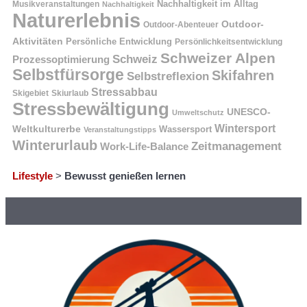
Nachhaltigkeit im Alltag
Musikveranstaltungen
Nachhaltigkeit
Naturerlebnis
Outdoor-
Outdoor-Abenteuer
Aktivitäten
Persönliche Entwicklung
Persönlichkeitsentwicklung
Schweizer Alpen
Schweiz
Prozessoptimierung
Selbstfürsorge
Skifahren
Selbstreflexion
Stressabbau
Skigebiet
Skiurlaub
Stressbewältigung
UNESCO-
Umweltschutz
Wintersport
Weltkulturerbe
Wassersport
Veranstaltungstipps
Winterurlaub
Zeitmanagement
Work-Life-Balance
Lifestyle
>
Bewusst genießen lernen