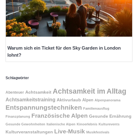
Warum sich ein Ticket für den Sky Garden in London
lohnt?
Schlagwörter
Achtsamkeit im Alltag
Achtsamkeit
Abenteuer
Achtsamkeitstraining
Aktivurlaub
Alpen
Alpenpanorama
Entspannungstechniken
Familienausflug
Französische Alpen
Gesunde Ernährung
Finanzplanung
Gesunde Gewohnheiten
Italienische Alpen
Kinoerlebnis
Kulturevents
Live-Musik
Kulturveranstaltungen
Musikfestivals