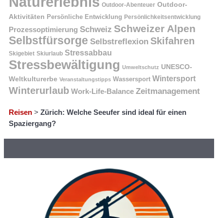
Naturerlebnis
Outdoor-
Outdoor-Abenteuer
Aktivitäten
Persönliche Entwicklung
Persönlichkeitsentwicklung
Schweizer Alpen
Schweiz
Prozessoptimierung
Selbstfürsorge
Skifahren
Selbstreflexion
Stressabbau
Skigebiet
Skiurlaub
Stressbewältigung
UNESCO-
Umweltschutz
Wintersport
Weltkulturerbe
Wassersport
Veranstaltungstipps
Winterurlaub
Zeitmanagement
Work-Life-Balance
Reisen
>
Zürich: Welche Seeufer sind ideal für einen
Spaziergang?