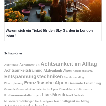
Warum sich ein Ticket für den Sky Garden in London
lohnt?
Schlagwörter
Achtsamkeit im Alltag
Achtsamkeit
Abenteuer
Achtsamkeitstraining
Aktivurlaub
Alpen
Alpenpanorama
Entspannungstechniken
Familienausflug
Französische Alpen
Gesunde Ernährung
Finanzplanung
Gesunde Gewohnheiten
Italienische Alpen
Kinoerlebnis
Kulturevents
Live-Musik
Kulturveranstaltungen
Musikfestivals
Nachhaltigkeit im Alltag
Musikveranstaltungen
Nachhaltigkeit