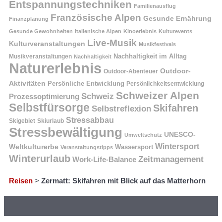
Entspannungstechniken
Familienausflug
Französische Alpen
Gesunde Ernährung
Finanzplanung
Gesunde Gewohnheiten
Italienische Alpen
Kinoerlebnis
Kulturevents
Live-Musik
Kulturveranstaltungen
Musikfestivals
Nachhaltigkeit im Alltag
Musikveranstaltungen
Nachhaltigkeit
Naturerlebnis
Outdoor-
Outdoor-Abenteuer
Aktivitäten
Persönliche Entwicklung
Persönlichkeitsentwicklung
Schweizer Alpen
Schweiz
Prozessoptimierung
Selbstfürsorge
Skifahren
Selbstreflexion
Stressabbau
Skigebiet
Skiurlaub
Stressbewältigung
UNESCO-
Umweltschutz
Wintersport
Weltkulturerbe
Wassersport
Veranstaltungstipps
Winterurlaub
Zeitmanagement
Work-Life-Balance
Reisen
>
Zermatt: Skifahren mit Blick auf das Matterhorn