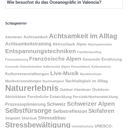
Wie besuchst du das Oceanogràfic in Valencia?
Schlagwörter
Achtsamkeit im Alltag
Achtsamkeit
Abenteuer
Achtsamkeitstraining
Aktivurlaub
Alpen
Alpenpanorama
Entspannungstechniken
Familienausflug
Französische Alpen
Gesunde Ernährung
Finanzplanung
Gesunde Gewohnheiten
Italienische Alpen
Kinoerlebnis
Kulturevents
Live-Musik
Kulturveranstaltungen
Musikfestivals
Nachhaltigkeit im Alltag
Musikveranstaltungen
Nachhaltigkeit
Naturerlebnis
Outdoor-
Outdoor-Abenteuer
Aktivitäten
Persönliche Entwicklung
Persönlichkeitsentwicklung
Schweizer Alpen
Schweiz
Prozessoptimierung
Selbstfürsorge
Skifahren
Selbstreflexion
Stressabbau
Skigebiet
Skiurlaub
Stressbewältigung
UNESCO-
Umweltschutz