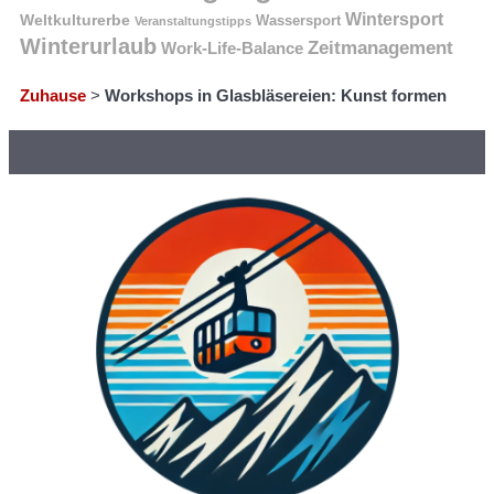
Wintersport
Weltkulturerbe
Wassersport
Veranstaltungstipps
Winterurlaub
Zeitmanagement
Work-Life-Balance
Zuhause
>
Workshops in Glasbläsereien: Kunst formen