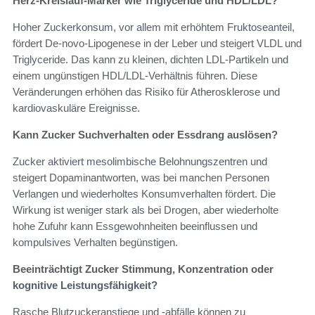
Herz‑Kreislauf‑Marker wie Triglyceride und HDL/LDL?
Hoher Zuckerkonsum, vor allem mit erhöhtem Fruktoseanteil,
fördert De‑novo‑Lipogenese in der Leber und steigert VLDL und
Triglyceride. Das kann zu kleinen, dichten LDL‑Partikeln und
einem ungünstigen HDL/LDL‑Verhältnis führen. Diese
Veränderungen erhöhen das Risiko für Atherosklerose und
kardiovaskuläre Ereignisse.
Kann Zucker Suchverhalten oder Essdrang auslösen?
Zucker aktiviert mesolimbische Belohnungszentren und
steigert Dopaminantworten, was bei manchen Personen
Verlangen und wiederholtes Konsumverhalten fördert. Die
Wirkung ist weniger stark als bei Drogen, aber wiederholte
hohe Zufuhr kann Essgewohnheiten beeinflussen und
kompulsives Verhalten begünstigen.
Beeinträchtigt Zucker Stimmung, Konzentration oder
kognitive Leistungsfähigkeit?
Rasche Blutzuckeranstiege und -abfälle können zu