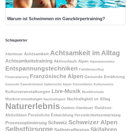
Warum ist Schwimmen ein Ganzkörpertraining?
Schlagwörter
Achtsamkeit im Alltag
Achtsamkeit
Abenteuer
Achtsamkeitstraining
Aktivurlaub
Alpen
Alpenpanorama
Entspannungstechniken
Familienausflug
Französische Alpen
Gesunde Ernährung
Finanzplanung
Gesunde Gewohnheiten
Italienische Alpen
Kinoerlebnis
Kulturevents
Live-Musik
Kulturveranstaltungen
Musikfestivals
Nachhaltigkeit im Alltag
Musikveranstaltungen
Nachhaltigkeit
Naturerlebnis
Outdoor-
Outdoor-Abenteuer
Aktivitäten
Persönliche Entwicklung
Persönlichkeitsentwicklung
Schweizer Alpen
Schweiz
Prozessoptimierung
Selbstfürsorge
Skifahren
Selbstreflexion