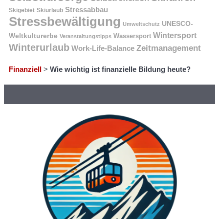
Stressabbau
Skigebiet
Skiurlaub
Stressbewältigung
UNESCO-
Umweltschutz
Wintersport
Weltkulturerbe
Wassersport
Veranstaltungstipps
Winterurlaub
Zeitmanagement
Work-Life-Balance
Finanziell
>
Wie wichtig ist finanzielle Bildung heute?