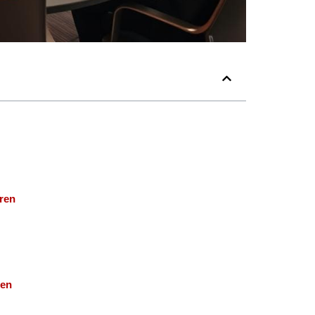
ren
ten