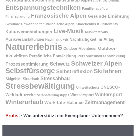
Alpen
Alpenpanorama
Entspannungstechniken
Familienausflug
Französische Alpen
Gesunde Ernährung
Finanzplanung
Gesunde Gewohnheiten
Italienische Alpen
Kinoerlebnis
Kulturevents
Live-Musik
Kulturveranstaltungen
Musikfestivals
Nachhaltigkeit im Alltag
Musikveranstaltungen
Nachhaltigkeit
Naturerlebnis
Outdoor-
Outdoor-Abenteuer
Aktivitäten
Persönliche Entwicklung
Persönlichkeitsentwicklung
Schweizer Alpen
Schweiz
Prozessoptimierung
Selbstfürsorge
Skifahren
Selbstreflexion
Stressabbau
Skigebiet
Skiurlaub
Stressbewältigung
UNESCO-
Umweltschutz
Wintersport
Weltkulturerbe
Wassersport
Veranstaltungstipps
Winterurlaub
Zeitmanagement
Work-Life-Balance
Profis
>
Wie unterstützt ein Eventplaner Unternehmen?