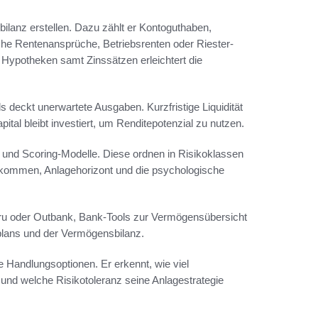
bilanz erstellen. Dazu zählt er Kontoguthaben,
che Rentenansprüche, Betriebsrenten oder Riester-
 Hypotheken samt Zinssätzen erleichtert die
ds deckt unerwartete Ausgaben. Kurzfristige Liquidität
al bleibt investiert, um Renditepotenzial zu nutzen.
n und Scoring-Modelle. Diese ordnen in Risikoklassen
inkommen, Anlagehorizont und die psychologische
guru oder Outbank, Bank-Tools zur Vermögensübersicht
plans und der Vermögensbilanz.
e Handlungsoptionen. Er erkennt, wie viel
nd welche Risikotoleranz seine Anlagestrategie