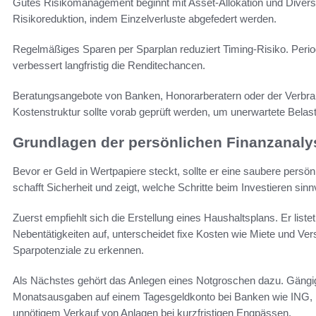
Gutes Risikomanagement beginnt mit Asset-Allokation und Divers
Risikoreduktion, indem Einzelverluste abgefedert werden.
Regelmäßiges Sparen per Sparplan reduziert Timing-Risiko. Period
verbessert langfristig die Renditechancen.
Beratungsangebote von Banken, Honorarberatern oder der Verbrau
Kostenstruktur sollte vorab geprüft werden, um unerwartete Bela
Grundlagen der persönlichen Finanzanalys
Bevor er Geld in Wertpapiere steckt, sollte er eine saubere persö
schafft Sicherheit und zeigt, welche Schritte beim Investieren sinnv
Zuerst empfiehlt sich die Erstellung eines Haushaltsplans. Er lis
Nebentätigkeiten auf, unterscheidet fixe Kosten wie Miete und Ver
Sparpotenziale zu erkennen.
Als Nächstes gehört das Anlegen eines Notgroschen dazu. Gängig 
Monatsausgaben auf einem Tagesgeldkonto bei Banken wie ING, DK
unnötigem Verkauf von Anlagen bei kurzfristigen Engpässen.