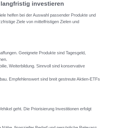
langfristig investieren
e Ziele helfen bei der Auswahl passender Produkte und
zfristige Ziele von mittelfristigen Zielen und
affungen. Geeignete Produkte sind Tagesgeld,
hen.
ilie, Weiterbildung. Sinnvoll sind konservative
.
au. Empfehlenswert sind breit gestreute Aktien-ETFs
Vehikel geht. Die Priorisierung Investitionen erfolgt
he Nähe, finanzieller Bedarf und persönliche Relevanz.