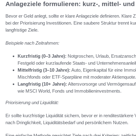
Anlageziele formulieren: kurz-, mittel- und 
Bevor er Geld anlegt, sollte er klare Anlageziele definieren. Klar
bei der Priorisierung Investitionen. Eine saubere Struktur trennt kur
langfristige Ziele.
Beispiele nach Zeitrahmen:
Kurzfristig (0–3 Jahre):
Notgroschen, Urlaub, Ersatzansch
Festgeld oder kurzlaufende Staats- und Unternehmensanlei
Mittelfristig (3–10 Jahre):
Auto, Eigenkapital für eine Immob
Mischfonds oder ETF-Sparpläne mit moderater Aktienquote
Langfristig (10+ Jahre):
Altersvorsorge und Vermögensaufb
wie MSCI World, Fonds und Immobilieninvestments.
Priorisierung und Liquidität:
Er sollte kurzfristige Liquidität sichern, bevor er in renditestärkere 
nach Dringlichkeit, Liquiditätsbedarf und persönlichem Nutzen.
Eine einfache Methode gewichtet Ziele nach drei Kriterien: zeitlic