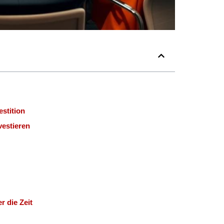
stition
vestieren
 die Zeit