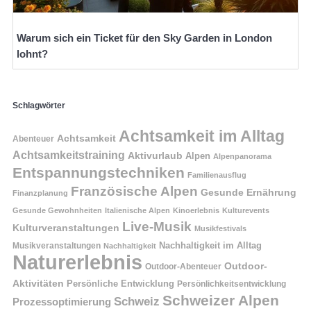
Warum sich ein Ticket für den Sky Garden in London
lohnt?
Schlagwörter
Achtsamkeit im Alltag
Achtsamkeit
Abenteuer
Achtsamkeitstraining
Aktivurlaub
Alpen
Alpenpanorama
Entspannungstechniken
Familienausflug
Französische Alpen
Gesunde Ernährung
Finanzplanung
Gesunde Gewohnheiten
Italienische Alpen
Kinoerlebnis
Kulturevents
Live-Musik
Kulturveranstaltungen
Musikfestivals
Nachhaltigkeit im Alltag
Musikveranstaltungen
Nachhaltigkeit
Naturerlebnis
Outdoor-
Outdoor-Abenteuer
Aktivitäten
Persönliche Entwicklung
Persönlichkeitsentwicklung
Schweizer Alpen
Schweiz
Prozessoptimierung