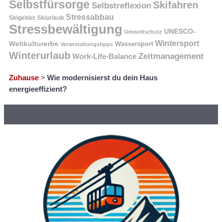
Selbstfürsorge
Skifahren
Selbstreflexion
Stressabbau
Skigebiet
Skiurlaub
Stressbewältigung
UNESCO-
Umweltschutz
Wintersport
Weltkulturerbe
Wassersport
Veranstaltungstipps
Winterurlaub
Zeitmanagement
Work-Life-Balance
Zuhause
>
Wie modernisierst du dein Haus
energieeffizient?