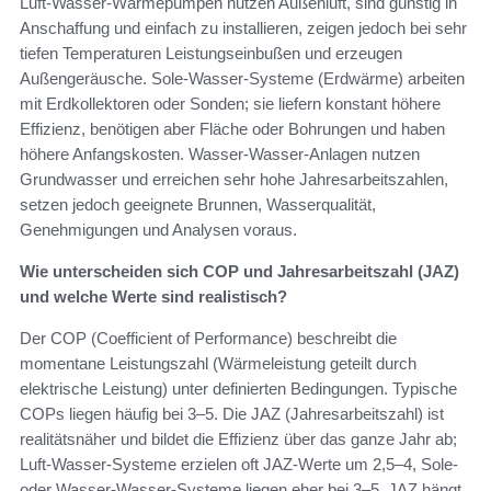
Luft‑Wasser‑Wärmepumpen nutzen Außenluft, sind günstig in
Anschaffung und einfach zu installieren, zeigen jedoch bei sehr
tiefen Temperaturen Leistungseinbußen und erzeugen
Außengeräusche. Sole‑Wasser‑Systeme (Erdwärme) arbeiten
mit Erdkollektoren oder Sonden; sie liefern konstant höhere
Effizienz, benötigen aber Fläche oder Bohrungen und haben
höhere Anfangskosten. Wasser‑Wasser‑Anlagen nutzen
Grundwasser und erreichen sehr hohe Jahresarbeitszahlen,
setzen jedoch geeignete Brunnen, Wasserqualität,
Genehmigungen und Analysen voraus.
Wie unterscheiden sich COP und Jahresarbeitszahl (JAZ)
und welche Werte sind realistisch?
Der COP (Coefficient of Performance) beschreibt die
momentane Leistungszahl (Wärmeleistung geteilt durch
elektrische Leistung) unter definierten Bedingungen. Typische
COPs liegen häufig bei 3–5. Die JAZ (Jahresarbeitszahl) ist
realitätsnäher und bildet die Effizienz über das ganze Jahr ab;
Luft‑Wasser‑Systeme erzielen oft JAZ-Werte um 2,5–4, Sole‑
oder Wasser‑Wasser‑Systeme liegen eher bei 3–5. JAZ hängt