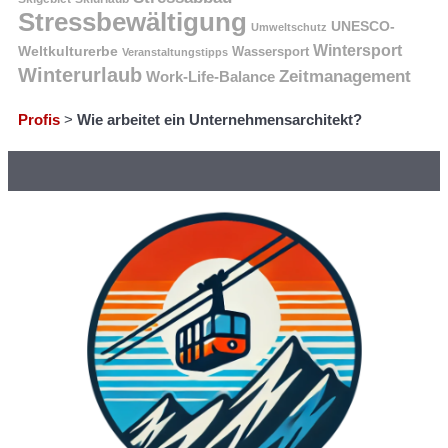
Stressbewältigung
UNESCO-
Umweltschutz
Wintersport
Weltkulturerbe
Wassersport
Veranstaltungstipps
Winterurlaub
Zeitmanagement
Work-Life-Balance
Profis
>
Wie arbeitet ein Unternehmensarchitekt?