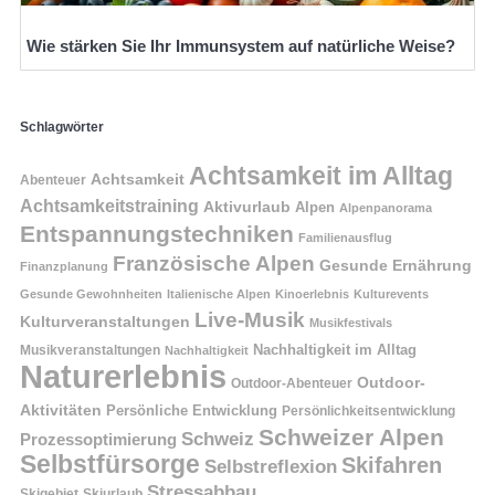
Wie stärken Sie Ihr Immunsystem auf natürliche Weise?
Schlagwörter
Achtsamkeit im Alltag
Achtsamkeit
Abenteuer
Achtsamkeitstraining
Aktivurlaub
Alpen
Alpenpanorama
Entspannungstechniken
Familienausflug
Französische Alpen
Gesunde Ernährung
Finanzplanung
Gesunde Gewohnheiten
Italienische Alpen
Kinoerlebnis
Kulturevents
Live-Musik
Kulturveranstaltungen
Musikfestivals
Nachhaltigkeit im Alltag
Musikveranstaltungen
Nachhaltigkeit
Naturerlebnis
Outdoor-
Outdoor-Abenteuer
Aktivitäten
Persönliche Entwicklung
Persönlichkeitsentwicklung
Schweizer Alpen
Schweiz
Prozessoptimierung
Selbstfürsorge
Skifahren
Selbstreflexion
Stressabbau
Skigebiet
Skiurlaub