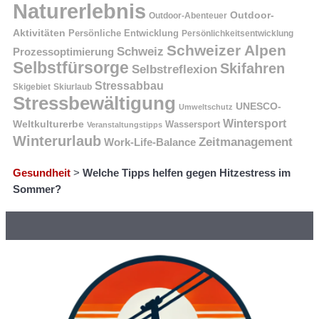
Naturerlebnis
Outdoor-
Outdoor-Abenteuer
Aktivitäten
Persönliche Entwicklung
Persönlichkeitsentwicklung
Schweizer Alpen
Schweiz
Prozessoptimierung
Selbstfürsorge
Skifahren
Selbstreflexion
Stressabbau
Skigebiet
Skiurlaub
Stressbewältigung
UNESCO-
Umweltschutz
Wintersport
Weltkulturerbe
Wassersport
Veranstaltungstipps
Winterurlaub
Zeitmanagement
Work-Life-Balance
Gesundheit
>
Welche Tipps helfen gegen Hitzestress im
Sommer?