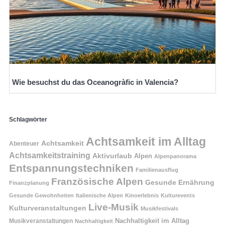
Wie besuchst du das Oceanogràfic in Valencia?
Schlagwörter
Achtsamkeit im Alltag
Achtsamkeit
Abenteuer
Achtsamkeitstraining
Aktivurlaub
Alpen
Alpenpanorama
Entspannungstechniken
Familienausflug
Französische Alpen
Gesunde Ernährung
Finanzplanung
Gesunde Gewohnheiten
Italienische Alpen
Kinoerlebnis
Kulturevents
Live-Musik
Kulturveranstaltungen
Musikfestivals
Nachhaltigkeit im Alltag
Musikveranstaltungen
Nachhaltigkeit