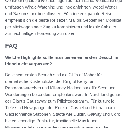
Coasteering bis zu Reitausflügen auf dem Land. Bootsausflüge
umfassen Whale-Watching und Inselanfahrten, wobei Wetter
und Saison stark beeinflussen. Für eine entspannte Reise
empfiehlt sich die beste Reisezeit Mai bis September, Mobilität
per Mietwagen oder Zug zu kombinieren und lokale Anbieter
zur nachhaltigen Förderung zu nutzen.
FAQ
Welche Highlights sollte man bei einem ersten Besuch in
Irland nicht verpassen?
Bei einem ersten Besuch sind die Cliffs of Moher für
dramatische Küstenblicke, der Ring of Kerry für
Panoramastrecken und Killarney Nationalpark für Seen und
Wanderungen besonders empfehlenswert. In Nordirland gehört
der Giant’s Causeway zum Pflichtprogramm. Für kulturelle
Tiefe sind Newgrange, der Rock of Cashel und Kilmainham
Gaol lohnende Stationen. Städte wie Dublin, Galway und Cork
bieten lebendige Pubkultur, traditionelle Musik und
Museumserlebnisse wie die Guinness-Brauerei und die