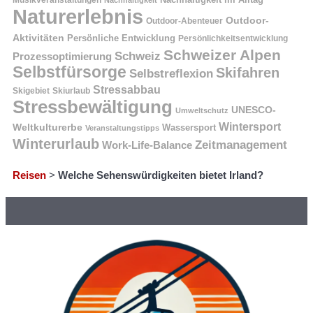
Musikveranstaltungen
Nachhaltigkeit
Naturerlebnis
Outdoor-
Outdoor-Abenteuer
Aktivitäten
Persönliche Entwicklung
Persönlichkeitsentwicklung
Schweizer Alpen
Schweiz
Prozessoptimierung
Selbstfürsorge
Skifahren
Selbstreflexion
Stressabbau
Skigebiet
Skiurlaub
Stressbewältigung
UNESCO-
Umweltschutz
Wintersport
Weltkulturerbe
Wassersport
Veranstaltungstipps
Winterurlaub
Zeitmanagement
Work-Life-Balance
Reisen
>
Welche Sehenswürdigkeiten bietet Irland?