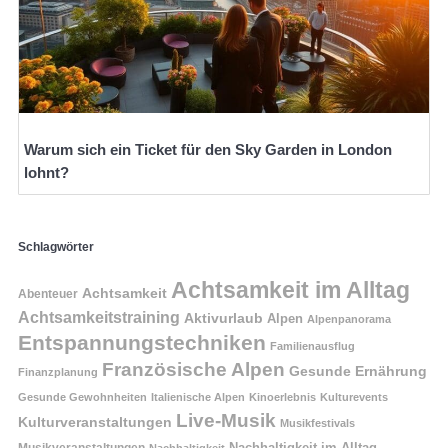
Warum sich ein Ticket für den Sky Garden in London
lohnt?
Schlagwörter
Achtsamkeit im Alltag
Achtsamkeit
Abenteuer
Achtsamkeitstraining
Aktivurlaub
Alpen
Alpenpanorama
Entspannungstechniken
Familienausflug
Französische Alpen
Gesunde Ernährung
Finanzplanung
Gesunde Gewohnheiten
Italienische Alpen
Kinoerlebnis
Kulturevents
Live-Musik
Kulturveranstaltungen
Musikfestivals
Nachhaltigkeit im Alltag