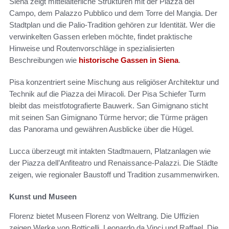
Siena zeigt mittelalterliche Strukturen mit der Piazza del
Campo, dem Palazzo Pubblico und dem Torre del Mangia. Der
Stadtplan und die Palio-Tradition gehören zur Identität. Wer die
verwinkelten Gassen erleben möchte, findet praktische
Hinweise und Routenvorschläge in spezialisierten
Beschreibungen wie
historische Gassen in Siena
.
Pisa konzentriert seine Mischung aus religiöser Architektur und
Technik auf die Piazza dei Miracoli. Der Pisa Schiefer Turm
bleibt das meistfotografierte Bauwerk. San Gimignano sticht
mit seinen San Gimignano Türme hervor; die Türme prägen
das Panorama und gewähren Ausblicke über die Hügel.
Lucca überzeugt mit intakten Stadtmauern, Platzanlagen wie
der Piazza dell’Anfiteatro und Renaissance-Palazzi. Die Städte
zeigen, wie regionaler Baustoff und Tradition zusammenwirken.
Kunst und Museen
Florenz bietet Museen Florenz von Weltrang. Die Uffizien
zeigen Werke von Botticelli, Leonardo da Vinci und Raffael. Die