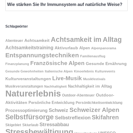
Wie stärken Sie Ihr Immunsystem auf natürliche Weise?
Schlagwörter
Achtsamkeit im Alltag
Achtsamkeit
Abenteuer
Achtsamkeitstraining
Aktivurlaub
Alpen
Alpenpanorama
Entspannungstechniken
Familienausflug
Französische Alpen
Gesunde Ernährung
Finanzplanung
Gesunde Gewohnheiten
Italienische Alpen
Kinoerlebnis
Kulturevents
Live-Musik
Kulturveranstaltungen
Musikfestivals
Nachhaltigkeit im Alltag
Musikveranstaltungen
Nachhaltigkeit
Naturerlebnis
Outdoor-
Outdoor-Abenteuer
Aktivitäten
Persönliche Entwicklung
Persönlichkeitsentwicklung
Schweizer Alpen
Schweiz
Prozessoptimierung
Selbstfürsorge
Skifahren
Selbstreflexion
Stressabbau
Skigebiet
Skiurlaub
Stressbewältigung
UNESCO-