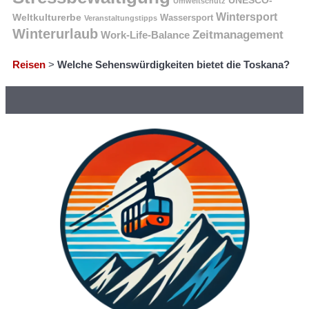
Umweltschutz
Wintersport
Weltkulturerbe
Wassersport
Veranstaltungstipps
Winterurlaub
Zeitmanagement
Work-Life-Balance
Reisen
>
Welche Sehenswürdigkeiten bietet die Toskana?