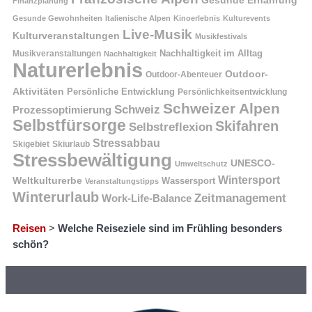
Gesunde Ernährung
Finanzplanung
Gesunde Gewohnheiten
Italienische Alpen
Kinoerlebnis
Kulturevents
Live-Musik
Kulturveranstaltungen
Musikfestivals
Nachhaltigkeit im Alltag
Musikveranstaltungen
Nachhaltigkeit
Naturerlebnis
Outdoor-
Outdoor-Abenteuer
Aktivitäten
Persönliche Entwicklung
Persönlichkeitsentwicklung
Schweizer Alpen
Schweiz
Prozessoptimierung
Selbstfürsorge
Skifahren
Selbstreflexion
Stressabbau
Skigebiet
Skiurlaub
Stressbewältigung
UNESCO-
Umweltschutz
Wintersport
Weltkulturerbe
Wassersport
Veranstaltungstipps
Winterurlaub
Zeitmanagement
Work-Life-Balance
Reisen
>
Welche Reiseziele sind im Frühling besonders
schön?