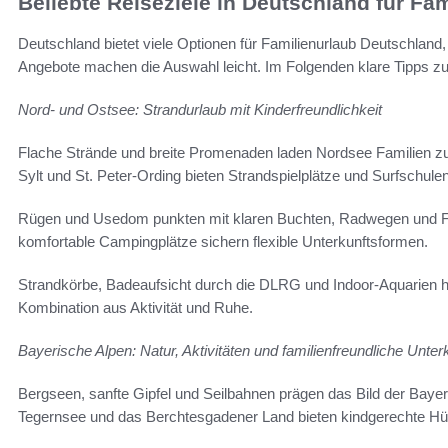
Beliebte Reiseziele in Deutschland für Fam
Deutschland bietet viele Optionen für Familienurlaub Deutschland,
Angebote machen die Auswahl leicht. Im Folgenden klare Tipps zu 
Nord- und Ostsee: Strandurlaub mit Kinderfreundlichkeit
Flache Strände und breite Promenaden laden Nordsee Familien zu
Sylt und St. Peter-Ording bieten Strandspielplätze und Surfschulen 
Rügen und Usedom punkten mit klaren Buchten, Radwegen und Fa
komfortable Campingplätze sichern flexible Unterkunftsformen.
Strandkörbe, Badeaufsicht durch die DLRG und Indoor-Aquarien h
Kombination aus Aktivität und Ruhe.
Bayerische Alpen: Natur, Aktivitäten und familienfreundliche Unter
Bergseen, sanfte Gipfel und Seilbahnen prägen das Bild der Baye
Tegernsee und das Berchtesgadener Land bieten kindgerechte Hü