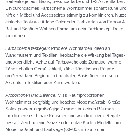
Reihenfolge fest: Basis, Sekundärfarbe und 1–2 Akzentfarben.
Ein durchdachtes Farbschema Wohnzimmer schafft Ruhe und
hilft dir, Möbel und Accessoires stimmig zu kombinieren. Nutze
einfache Tools wie Adobe Color oder Farbkarten von Farrow &
Ball und Schöner Wohnen-Farbe, um dein Farbkonzept Deko
zu formen.
Farbschema festlegen:
Probiere Wohnfarben Ideen an
Wandmustern und Textilien, beobachte die Wirkung bei Tages-
und Abendlicht. Achte auf Farbpsychologie Zuhause: warme
Töne schaffen Gemütlichkeit, kühle Töne lassen Räume
größer wirken. Beginne mit neutralen Basistönen und setze
Akzente in Textilien oder Kunstwerken.
Proportionen und Balance:
Miss Raumproportionen
Wohnzimmer sorgfältig und beachte Möbelmaßstab. Große
Sofas passen in großzügige Zimmer, in kleinen Räumen
funktionieren schmale Konsolen und wandmontierte Regale
besser. Zeichne eine Skizze oder nutze Karton-Modelle, um
Möbelmaßstab und Laufwege (60–90 cm) zu prüfen.