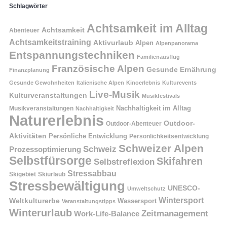
Schlagwörter
Achtsamkeit im Alltag
Achtsamkeit
Abenteuer
Achtsamkeitstraining
Aktivurlaub
Alpen
Alpenpanorama
Entspannungstechniken
Familienausflug
Französische Alpen
Gesunde Ernährung
Finanzplanung
Gesunde Gewohnheiten
Italienische Alpen
Kinoerlebnis
Kulturevents
Live-Musik
Kulturveranstaltungen
Musikfestivals
Nachhaltigkeit im Alltag
Musikveranstaltungen
Nachhaltigkeit
Naturerlebnis
Outdoor-
Outdoor-Abenteuer
Aktivitäten
Persönliche Entwicklung
Persönlichkeitsentwicklung
Schweizer Alpen
Schweiz
Prozessoptimierung
Selbstfürsorge
Skifahren
Selbstreflexion
Stressabbau
Skigebiet
Skiurlaub
Stressbewältigung
UNESCO-
Umweltschutz
Wintersport
Weltkulturerbe
Wassersport
Veranstaltungstipps
Winterurlaub
Zeitmanagement
Work-Life-Balance