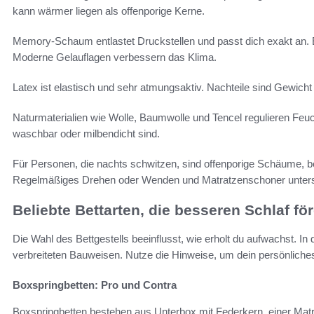
kann wärmer liegen als offenporige Kerne.
Memory-Schaum entlastet Druckstellen und passt dich exakt an.
Moderne Gelauflagen verbessern das Klima.
Latex ist elastisch und sehr atmungsaktiv. Nachteile sind Gewicht u
Naturmaterialien wie Wolle, Baumwolle und Tencel regulieren Feuc
waschbar oder milbendicht sind.
Für Personen, die nachts schwitzen, sind offenporige Schäume, 
Regelmäßiges Drehen oder Wenden und Matratzenschoner unterst
Beliebte Bettarten, die besseren Schlaf fö
Die Wahl des Bettgestells beeinflusst, wie erholt du aufwachst. In
verbreiteten Bauweisen. Nutze die Hinweise, um dein persönliches
Boxspringbetten: Pro und Contra
Boxspringbetten bestehen aus Unterbox mit Federkern, einer Matr