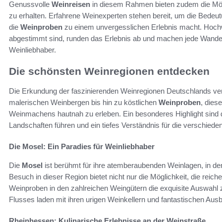
Genussvolle
Weinreisen
in diesem Rahmen bieten zudem die Mögli
zu erhalten. Erfahrene Weinexperten stehen bereit, um die Bedeut
die
Weinproben
zu einem unvergesslichen Erlebnis macht. Hochwer
abgestimmt sind, runden das Erlebnis ab und machen jede Wander
Weinliebhaber.
Die schönsten Weinregionen entdecken
Die Erkundung der faszinierenden Weinregionen Deutschlands vers
malerischen Weinbergen bis hin zu köstlichen
Weinproben
, dies
Weinmachens hautnah zu erleben. Ein besonderes Highlight sind 
Landschaften führen und ein tiefes Verständnis für die verschied
Die Mosel: Ein Paradies für Weinliebhaber
Die
Mosel
ist berühmt für ihre atemberaubenden Weinlagen, in de
Besuch in dieser Region bietet nicht nur die Möglichkeit, die reich
Weinproben in den zahlreichen Weingütern die exquisite Auswahl 
Flusses laden mit ihren urigen Weinkellern und fantastischen Aus
Rheinhessen: Kulinarische Erlebnisse an der Weinstraße