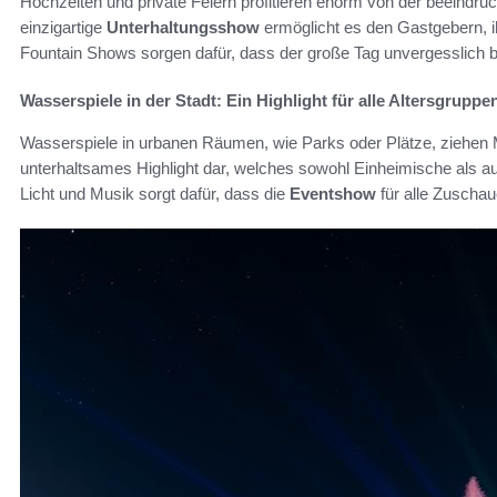
Hochzeiten und private Feiern profitieren enorm von der beeindru
einzigartige
Unterhaltungsshow
ermöglicht es den Gastgebern, i
Fountain Shows sorgen dafür, dass der große Tag unvergesslich bl
Wasserspiele in der Stadt: Ein Highlight für alle Altersgruppe
Wasserspiele in urbanen Räumen, wie Parks oder Plätze, ziehen M
unterhaltsames Highlight dar, welches sowohl Einheimische als au
Licht und Musik sorgt dafür, dass die
Eventshow
für alle Zuschaue