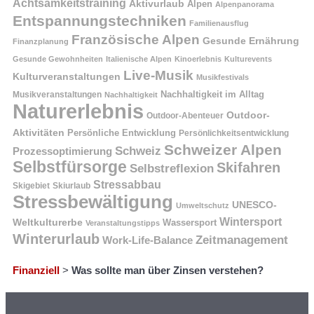
Achtsamkeitstraining
Aktivurlaub
Alpen
Alpenpanorama
Entspannungstechniken
Familienausflug
Französische Alpen
Gesunde Ernährung
Finanzplanung
Gesunde Gewohnheiten
Italienische Alpen
Kinoerlebnis
Kulturevents
Live-Musik
Kulturveranstaltungen
Musikfestivals
Nachhaltigkeit im Alltag
Musikveranstaltungen
Nachhaltigkeit
Naturerlebnis
Outdoor-
Outdoor-Abenteuer
Aktivitäten
Persönliche Entwicklung
Persönlichkeitsentwicklung
Schweizer Alpen
Schweiz
Prozessoptimierung
Selbstfürsorge
Skifahren
Selbstreflexion
Stressabbau
Skigebiet
Skiurlaub
Stressbewältigung
UNESCO-
Umweltschutz
Wintersport
Weltkulturerbe
Wassersport
Veranstaltungstipps
Winterurlaub
Zeitmanagement
Work-Life-Balance
Finanziell
>
Was sollte man über Zinsen verstehen?