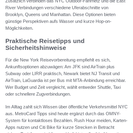
Zusätzlich verbinden das NYC Outdoor-Fährnetz und die East
River Verbindungen verschiedene Uferabschnitte von
Brooklyn, Queens und Manhattan. Diese Optionen bieten
günstige Perspektiven aufs Wasser und kurze Hop-on-
Möglichkeiten.
Praktische Reisetipps und
Sicherheitshinweise
Für die New York Reisevorbereitung empfiehlt es sich,
Ankunftsoptionen abzuwägen: Am JFK sind AirTrain plus
Subway oder LIRR praktisch, Newark bietet NJ Transit und
AirTrain, LaGuardia ist per Bus mit MTA-Anbindung erreichbar.
Wer Budget und Zeit vergleicht, wählt entweder Shuttle, Taxi
oder schnellere Zugverbindungen.
Im Alltag zahlt sich Wissen über öffentliche Verkehrsmittel NYC
aus. MetroCard Tipps sind heute ergänzt durch das OMNY-
System für kontaktloses Bezahlen. Rush Hour meiden, Karten-
Apps nutzen und Citi Bike für kurze Strecken in Betracht