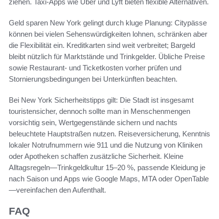
ziehen. Taxi-Apps wie Uber und Lyft bieten flexible Alternativen.
Geld sparen New York gelingt durch kluge Planung: Citypässe
können bei vielen Sehenswürdigkeiten lohnen, schränken aber
die Flexibilität ein. Kreditkarten sind weit verbreitet; Bargeld
bleibt nützlich für Marktstände und Trinkgelder. Übliche Preise
sowie Restaurant- und Ticketkosten vorher prüfen und
Stornierungsbedingungen bei Unterkünften beachten.
Bei New York Sicherheitstipps gilt: Die Stadt ist insgesamt
touristensicher, dennoch sollte man in Menschenmengen
vorsichtig sein, Wertgegenstände sichern und nachts
beleuchtete Hauptstraßen nutzen. Reiseversicherung, Kenntnis
lokaler Notrufnummern wie 911 und die Nutzung von Kliniken
oder Apotheken schaffen zusätzliche Sicherheit. Kleine
Alltagsregeln—Trinkgeldkultur 15–20 %, passende Kleidung je
nach Saison und Apps wie Google Maps, MTA oder OpenTable
—vereinfachen den Aufenthalt.
FAQ