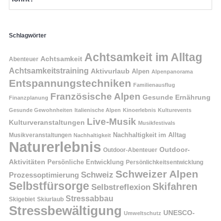
Schlagwörter
Achtsamkeit im Alltag
Achtsamkeit
Abenteuer
Achtsamkeitstraining
Aktivurlaub
Alpen
Alpenpanorama
Entspannungstechniken
Familienausflug
Französische Alpen
Gesunde Ernährung
Finanzplanung
Gesunde Gewohnheiten
Italienische Alpen
Kinoerlebnis
Kulturevents
Live-Musik
Kulturveranstaltungen
Musikfestivals
Nachhaltigkeit im Alltag
Musikveranstaltungen
Nachhaltigkeit
Naturerlebnis
Outdoor-
Outdoor-Abenteuer
Aktivitäten
Persönliche Entwicklung
Persönlichkeitsentwicklung
Schweizer Alpen
Schweiz
Prozessoptimierung
Selbstfürsorge
Skifahren
Selbstreflexion
Stressabbau
Skigebiet
Skiurlaub
Stressbewältigung
UNESCO-
Umweltschutz