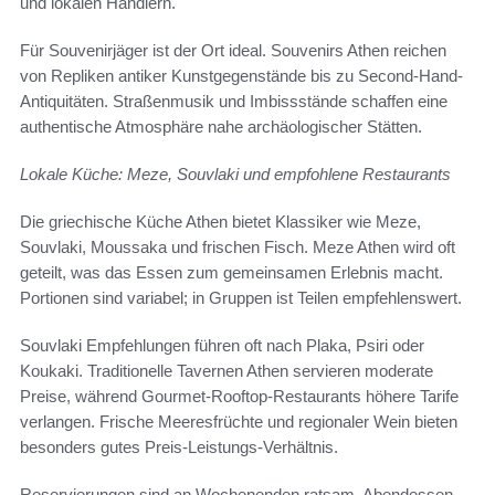
und lokalen Händlern.
Für Souvenirjäger ist der Ort ideal. Souvenirs Athen reichen
von Repliken antiker Kunstgegenstände bis zu Second-Hand-
Antiquitäten. Straßenmusik und Imbissstände schaffen eine
authentische Atmosphäre nahe archäologischer Stätten.
Lokale Küche: Meze, Souvlaki und empfohlene Restaurants
Die griechische Küche Athen bietet Klassiker wie Meze,
Souvlaki, Moussaka und frischen Fisch. Meze Athen wird oft
geteilt, was das Essen zum gemeinsamen Erlebnis macht.
Portionen sind variabel; in Gruppen ist Teilen empfehlenswert.
Souvlaki Empfehlungen führen oft nach Plaka, Psiri oder
Koukaki. Traditionelle Tavernen Athen servieren moderate
Preise, während Gourmet-Rooftop-Restaurants höhere Tarife
verlangen. Frische Meeresfrüchte und regionaler Wein bieten
besonders gutes Preis-Leistungs-Verhältnis.
Reservierungen sind an Wochenenden ratsam. Abendessen