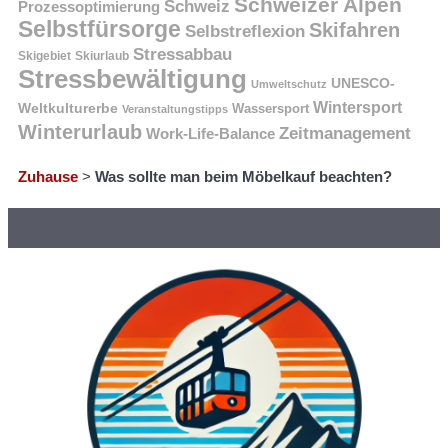
Schweizer Alpen
Schweiz
Prozessoptimierung
Selbstfürsorge
Skifahren
Selbstreflexion
Stressabbau
Skigebiet
Skiurlaub
Stressbewältigung
UNESCO-
Umweltschutz
Wintersport
Weltkulturerbe
Wassersport
Veranstaltungstipps
Winterurlaub
Zeitmanagement
Work-Life-Balance
Zuhause
>
Was sollte man beim Möbelkauf beachten?