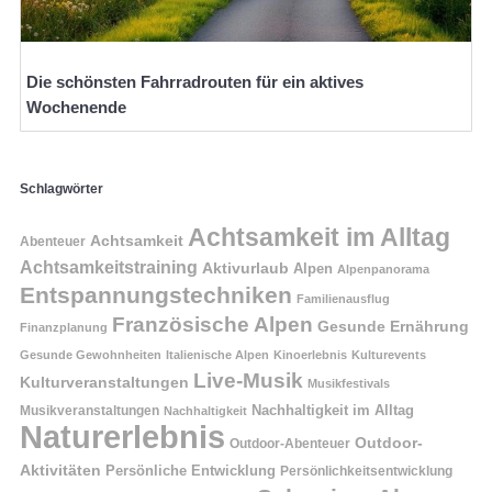
Die schönsten Fahrradrouten für ein aktives
Wochenende
Schlagwörter
Achtsamkeit im Alltag
Achtsamkeit
Abenteuer
Achtsamkeitstraining
Aktivurlaub
Alpen
Alpenpanorama
Entspannungstechniken
Familienausflug
Französische Alpen
Gesunde Ernährung
Finanzplanung
Gesunde Gewohnheiten
Italienische Alpen
Kinoerlebnis
Kulturevents
Live-Musik
Kulturveranstaltungen
Musikfestivals
Nachhaltigkeit im Alltag
Musikveranstaltungen
Nachhaltigkeit
Naturerlebnis
Outdoor-
Outdoor-Abenteuer
Aktivitäten
Persönliche Entwicklung
Persönlichkeitsentwicklung