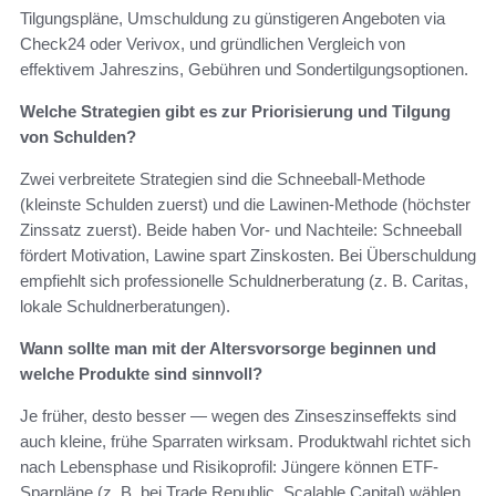
Tilgungspläne, Umschuldung zu günstigeren Angeboten via
Check24 oder Verivox, und gründlichen Vergleich von
effektivem Jahreszins, Gebühren und Sondertilgungsoptionen.
Welche Strategien gibt es zur Priorisierung und Tilgung
von Schulden?
Zwei verbreitete Strategien sind die Schneeball-Methode
(kleinste Schulden zuerst) und die Lawinen-Methode (höchster
Zinssatz zuerst). Beide haben Vor- und Nachteile: Schneeball
fördert Motivation, Lawine spart Zinskosten. Bei Überschuldung
empfiehlt sich professionelle Schuldnerberatung (z. B. Caritas,
lokale Schuldnerberatungen).
Wann sollte man mit der Altersvorsorge beginnen und
welche Produkte sind sinnvoll?
Je früher, desto besser — wegen des Zinseszinseffekts sind
auch kleine, frühe Sparraten wirksam. Produktwahl richtet sich
nach Lebensphase und Risikoprofil: Jüngere können ETF-
Sparpläne (z. B. bei Trade Republic, Scalable Capital) wählen,