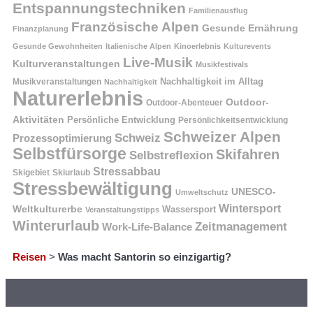
Entspannungstechniken
Familienausflug
Französische Alpen
Gesunde Ernährung
Finanzplanung
Gesunde Gewohnheiten
Italienische Alpen
Kinoerlebnis
Kulturevents
Live-Musik
Kulturveranstaltungen
Musikfestivals
Nachhaltigkeit im Alltag
Musikveranstaltungen
Nachhaltigkeit
Naturerlebnis
Outdoor-
Outdoor-Abenteuer
Aktivitäten
Persönliche Entwicklung
Persönlichkeitsentwicklung
Schweizer Alpen
Schweiz
Prozessoptimierung
Selbstfürsorge
Skifahren
Selbstreflexion
Stressabbau
Skigebiet
Skiurlaub
Stressbewältigung
UNESCO-
Umweltschutz
Wintersport
Weltkulturerbe
Wassersport
Veranstaltungstipps
Winterurlaub
Zeitmanagement
Work-Life-Balance
Reisen
>
Was macht Santorin so einzigartig?