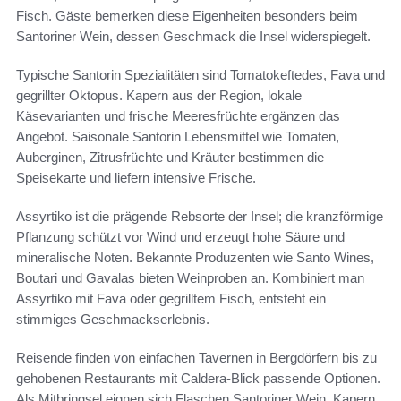
Fisch. Gäste bemerken diese Eigenheiten besonders beim
Santoriner Wein, dessen Geschmack die Insel widerspiegelt.
Typische Santorin Spezialitäten sind Tomatokeftedes, Fava und
gegrillter Oktopus. Kapern aus der Region, lokale
Käsevarianten und frische Meeresfrüchte ergänzen das
Angebot. Saisonale Santorin Lebensmittel wie Tomaten,
Auberginen, Zitrusfrüchte und Kräuter bestimmen die
Speisekarte und liefern intensive Frische.
Assyrtiko ist die prägende Rebsorte der Insel; die kranzförmige
Pflanzung schützt vor Wind und erzeugt hohe Säure und
mineralische Noten. Bekannte Produzenten wie Santo Wines,
Boutari und Gavalas bieten Weinproben an. Kombiniert man
Assyrtiko mit Fava oder gegrilltem Fisch, entsteht ein
stimmiges Geschmackserlebnis.
Reisende finden von einfachen Tavernen in Bergdörfern bis zu
gehobenen Restaurants mit Caldera-Blick passende Optionen.
Als Mitbringsel eignen sich Flaschen Santoriner Wein, Kapern,