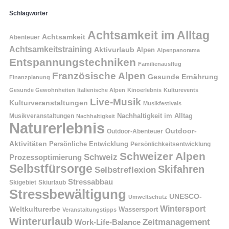
Schlagwörter
Achtsamkeit im Alltag
Achtsamkeit
Abenteuer
Achtsamkeitstraining
Aktivurlaub
Alpen
Alpenpanorama
Entspannungstechniken
Familienausflug
Französische Alpen
Gesunde Ernährung
Finanzplanung
Gesunde Gewohnheiten
Italienische Alpen
Kinoerlebnis
Kulturevents
Live-Musik
Kulturveranstaltungen
Musikfestivals
Nachhaltigkeit im Alltag
Musikveranstaltungen
Nachhaltigkeit
Naturerlebnis
Outdoor-
Outdoor-Abenteuer
Aktivitäten
Persönliche Entwicklung
Persönlichkeitsentwicklung
Schweizer Alpen
Schweiz
Prozessoptimierung
Selbstfürsorge
Skifahren
Selbstreflexion
Stressabbau
Skigebiet
Skiurlaub
Stressbewältigung
UNESCO-
Umweltschutz
Wintersport
Weltkulturerbe
Wassersport
Veranstaltungstipps
Winterurlaub
Zeitmanagement
Work-Life-Balance