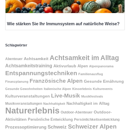
Wie stärken Sie Ihr Immunsystem auf natürliche Weise?
Schlagwörter
Achtsamkeit im Alltag
Achtsamkeit
Abenteuer
Achtsamkeitstraining
Aktivurlaub
Alpen
Alpenpanorama
Entspannungstechniken
Familienausflug
Französische Alpen
Gesunde Ernährung
Finanzplanung
Gesunde Gewohnheiten
Italienische Alpen
Kinoerlebnis
Kulturevents
Live-Musik
Kulturveranstaltungen
Musikfestivals
Nachhaltigkeit im Alltag
Musikveranstaltungen
Nachhaltigkeit
Naturerlebnis
Outdoor-
Outdoor-Abenteuer
Aktivitäten
Persönliche Entwicklung
Persönlichkeitsentwicklung
Schweizer Alpen
Schweiz
Prozessoptimierung