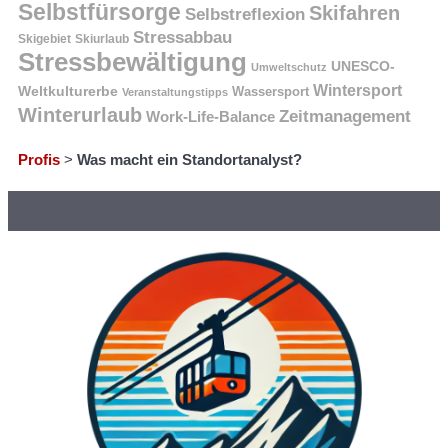
Selbstfürsorge
Skifahren
Selbstreflexion
Stressabbau
Skigebiet
Skiurlaub
Stressbewältigung
UNESCO-
Umweltschutz
Wintersport
Weltkulturerbe
Wassersport
Veranstaltungstipps
Winterurlaub
Zeitmanagement
Work-Life-Balance
Profis
>
Was macht ein Standortanalyst?