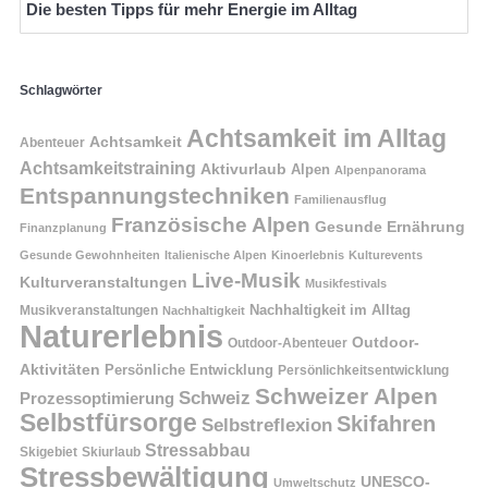
Die besten Tipps für mehr Energie im Alltag
Schlagwörter
Achtsamkeit im Alltag
Achtsamkeit
Abenteuer
Achtsamkeitstraining
Aktivurlaub
Alpen
Alpenpanorama
Entspannungstechniken
Familienausflug
Französische Alpen
Gesunde Ernährung
Finanzplanung
Gesunde Gewohnheiten
Italienische Alpen
Kinoerlebnis
Kulturevents
Live-Musik
Kulturveranstaltungen
Musikfestivals
Nachhaltigkeit im Alltag
Musikveranstaltungen
Nachhaltigkeit
Naturerlebnis
Outdoor-
Outdoor-Abenteuer
Aktivitäten
Persönliche Entwicklung
Persönlichkeitsentwicklung
Schweizer Alpen
Schweiz
Prozessoptimierung
Selbstfürsorge
Skifahren
Selbstreflexion
Stressabbau
Skigebiet
Skiurlaub
Stressbewältigung
UNESCO-
Umweltschutz