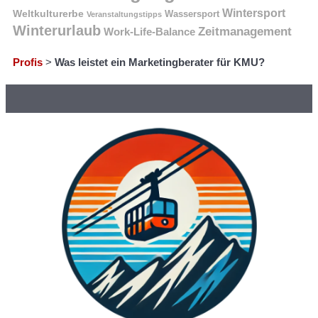
Wintersport
Weltkulturerbe
Wassersport
Veranstaltungstipps
Winterurlaub
Zeitmanagement
Work-Life-Balance
Profis
>
Was leistet ein Marketingberater für KMU?