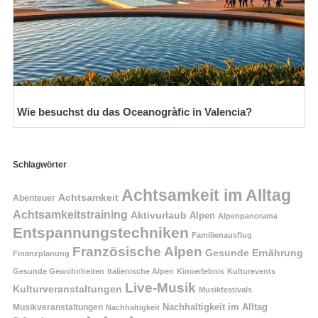
Wie besuchst du das Oceanogràfic in Valencia?
Schlagwörter
Achtsamkeit im Alltag
Achtsamkeit
Abenteuer
Achtsamkeitstraining
Aktivurlaub
Alpen
Alpenpanorama
Entspannungstechniken
Familienausflug
Französische Alpen
Gesunde Ernährung
Finanzplanung
Gesunde Gewohnheiten
Italienische Alpen
Kinoerlebnis
Kulturevents
Live-Musik
Kulturveranstaltungen
Musikfestivals
Nachhaltigkeit im Alltag
Musikveranstaltungen
Nachhaltigkeit