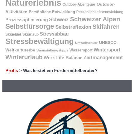
Naturerlebnis
Outdoor-
Outdoor-Abenteuer
Aktivitäten
Persönliche Entwicklung
Persönlichkeitsentwicklung
Schweizer Alpen
Schweiz
Prozessoptimierung
Selbstfürsorge
Skifahren
Selbstreflexion
Stressabbau
Skigebiet
Skiurlaub
Stressbewältigung
UNESCO-
Umweltschutz
Wintersport
Weltkulturerbe
Wassersport
Veranstaltungstipps
Winterurlaub
Zeitmanagement
Work-Life-Balance
Profis
>
Was leistet ein Fördermittelberater?