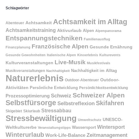
Schlagwörter
Achtsamkeit im Alltag
Achtsamkeit
Abenteuer
Achtsamkeitstraining
Aktivurlaub
Alpen
Alpenpanorama
Entspannungstechniken
Familienausflug
Französische Alpen
Gesunde Ernährung
Finanzplanung
Gesunde Gewohnheiten
Italienische Alpen
Kinoerlebnis
Kulturevents
Live-Musik
Kulturveranstaltungen
Musikfestivals
Nachhaltigkeit im Alltag
Musikveranstaltungen
Nachhaltigkeit
Naturerlebnis
Outdoor-
Outdoor-Abenteuer
Aktivitäten
Persönliche Entwicklung
Persönlichkeitsentwicklung
Schweizer Alpen
Schweiz
Prozessoptimierung
Selbstfürsorge
Skifahren
Selbstreflexion
Stressabbau
Skigebiet
Skiurlaub
Stressbewältigung
UNESCO-
Umweltschutz
Wintersport
Weltkulturerbe
Wassersport
Veranstaltungstipps
Winterurlaub
Zeitmanagement
Work-Life-Balance