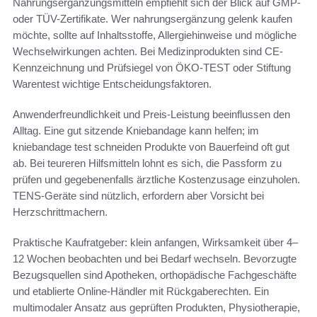
Nahrungsergänzungsmitteln empfiehlt sich der Blick auf GMP-
oder TÜV-Zertifikate. Wer nahrungsergänzung gelenk kaufen
möchte, sollte auf Inhaltsstoffe, Allergiehinweise und mögliche
Wechselwirkungen achten. Bei Medizinprodukten sind CE-
Kennzeichnung und Prüfsiegel von ÖKO-TEST oder Stiftung
Warentest wichtige Entscheidungsfaktoren.
Anwenderfreundlichkeit und Preis-Leistung beeinflussen den
Alltag. Eine gut sitzende Kniebandage kann helfen; im
kniebandage test schneiden Produkte von Bauerfeind oft gut
ab. Bei teureren Hilfsmitteln lohnt es sich, die Passform zu
prüfen und gegebenenfalls ärztliche Kostenzusage einzuholen.
TENS-Geräte sind nützlich, erfordern aber Vorsicht bei
Herzschrittmachern.
Praktische Kaufratgeber: klein anfangen, Wirksamkeit über 4–
12 Wochen beobachten und bei Bedarf wechseln. Bevorzugte
Bezugsquellen sind Apotheken, orthopädische Fachgeschäfte
und etablierte Online-Händler mit Rückgaberechten. Ein
multimodaler Ansatz aus geprüften Produkten, Physiotherapie,