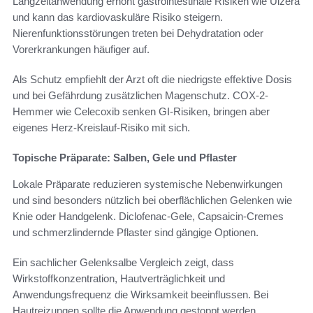
Langzeitanwendung erhöht gastrointestinale Risiken wie Ulzera
und kann das kardiovaskuläre Risiko steigern.
Nierenfunktionsstörungen treten bei Dehydratation oder
Vorerkrankungen häufiger auf.
Als Schutz empfiehlt der Arzt oft die niedrigste effektive Dosis
und bei Gefährdung zusätzlichen Magenschutz. COX-2-
Hemmer wie Celecoxib senken GI-Risiken, bringen aber
eigenes Herz-Kreislauf-Risiko mit sich.
Topische Präparate: Salben, Gele und Pflaster
Lokale Präparate reduzieren systemische Nebenwirkungen
und sind besonders nützlich bei oberflächlichen Gelenken wie
Knie oder Handgelenk. Diclofenac-Gele, Capsaicin-Cremes
und schmerzlindernde Pflaster sind gängige Optionen.
Ein sachlicher Gelenksalbe Vergleich zeigt, dass
Wirkstoffkonzentration, Hautverträglichkeit und
Anwendungsfrequenz die Wirksamkeit beeinflussen. Bei
Hautreizungen sollte die Anwendung gestoppt werden.