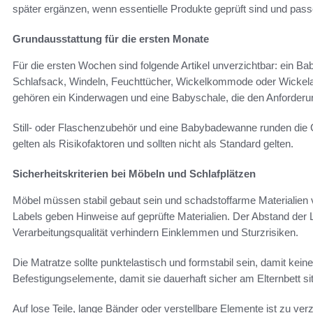
später ergänzen, wenn essentielle Produkte geprüft sind und pas
Grundausstattung für die ersten Monate
Für die ersten Wochen sind folgende Artikel unverzichtbar: ein Baby
Schlafsack, Windeln, Feuchttücher, Wickelkommode oder Wickela
gehören ein Kinderwagen und eine Babyschale, die den Anforder
Still- oder Flaschenzubehör und eine Babybadewanne runden die 
gelten als Risikofaktoren und sollten nicht als Standard gelten.
Sicherheitskriterien bei Möbeln und Schlafplätzen
Möbel müssen stabil gebaut sein und schadstoffarme Materialien
Labels geben Hinweise auf geprüfte Materialien. Der Abstand der L
Verarbeitungsqualität verhindern Einklemmen und Sturzrisiken.
Die Matratze sollte punktelastisch und formstabil sein, damit kein
Befestigungselemente, damit sie dauerhaft sicher am Elternbett si
Auf lose Teile, lange Bänder oder verstellbare Elemente ist zu ver