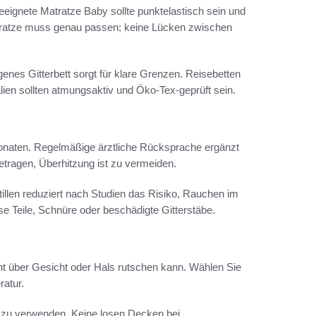
geeignete Matratze Baby sollte punktelastisch sein und
tratze muss genau passen; keine Lücken zwischen
enes Gitterbett sorgt für klare Grenzen. Reisebetten
lien sollten atmungsaktiv und Öko‑Tex-geprüft sein.
Monaten. Regelmäßige ärztliche Rücksprache ergänzt
tragen, Überhitzung ist zu vermeiden.
tillen reduziert nach Studien das Risiko, Rauchen im
se Teile, Schnüre oder beschädigte Gitterstäbe.
cht über Gesicht oder Hals rutschen kann. Wählen Sie
atur.
h zu verwenden. Keine losen Decken bei