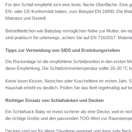
Für den Schlaf empfiehlt sich eine feste, flache Oberfläche. Eine 
EN- oder CE-Konformität haben, zum Beispiel EN 16890. Die Ma
Matratze und Gestell.
Beistellbettchen wie Babybay ermöglichen Nähe zur Mutter, ein eig
sind praktisch für unterwegs, achten Sie auf EN 716/2017. Materia
Tipps zur Vermeidung von SIDS und Erstickungsrisiken
Die Rückenlage ist die empfohlene Schlafposition in den ersten 
diese Empfehlung. Die Schlafzimmertemperatur sollte 16–20 °C be
Keine losen Kissen, Nestchen oder Kuscheltiere im ersten Jahr. S
Haushalt erhöht es deutlich. Prüfen Sie das Bett regelmäßig auf lo
Richtiger Einsatz von Schlafsäcken und Decken
Ein Schlafsack Baby ist meist sicherer als eine Decke, weil er ni
die richtige Größe und den passenden TOG‑Wert zur Raumtemper
Decken sind nur für ältere Säuglinge geeignet und dann sehr flac