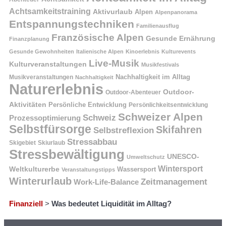
Achtsamkeitstraining
Aktivurlaub
Alpen
Alpenpanorama
Entspannungstechniken
Familienausflug
Französische Alpen
Gesunde Ernährung
Finanzplanung
Gesunde Gewohnheiten
Italienische Alpen
Kinoerlebnis
Kulturevents
Live-Musik
Kulturveranstaltungen
Musikfestivals
Nachhaltigkeit im Alltag
Musikveranstaltungen
Nachhaltigkeit
Naturerlebnis
Outdoor-
Outdoor-Abenteuer
Aktivitäten
Persönliche Entwicklung
Persönlichkeitsentwicklung
Schweizer Alpen
Schweiz
Prozessoptimierung
Selbstfürsorge
Skifahren
Selbstreflexion
Stressabbau
Skigebiet
Skiurlaub
Stressbewältigung
UNESCO-
Umweltschutz
Wintersport
Weltkulturerbe
Wassersport
Veranstaltungstipps
Winterurlaub
Zeitmanagement
Work-Life-Balance
Finanziell
>
Was bedeutet Liquidität im Alltag?