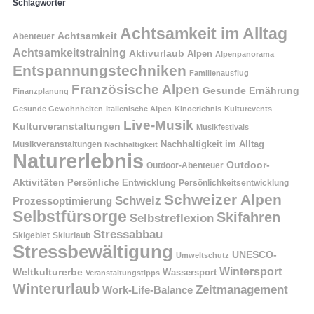
Schlagwörter
Achtsamkeit im Alltag
Achtsamkeit
Abenteuer
Achtsamkeitstraining
Aktivurlaub
Alpen
Alpenpanorama
Entspannungstechniken
Familienausflug
Französische Alpen
Gesunde Ernährung
Finanzplanung
Gesunde Gewohnheiten
Italienische Alpen
Kinoerlebnis
Kulturevents
Live-Musik
Kulturveranstaltungen
Musikfestivals
Nachhaltigkeit im Alltag
Musikveranstaltungen
Nachhaltigkeit
Naturerlebnis
Outdoor-
Outdoor-Abenteuer
Aktivitäten
Persönliche Entwicklung
Persönlichkeitsentwicklung
Schweizer Alpen
Schweiz
Prozessoptimierung
Selbstfürsorge
Skifahren
Selbstreflexion
Stressabbau
Skigebiet
Skiurlaub
Stressbewältigung
UNESCO-
Umweltschutz
Wintersport
Weltkulturerbe
Wassersport
Veranstaltungstipps
Winterurlaub
Zeitmanagement
Work-Life-Balance