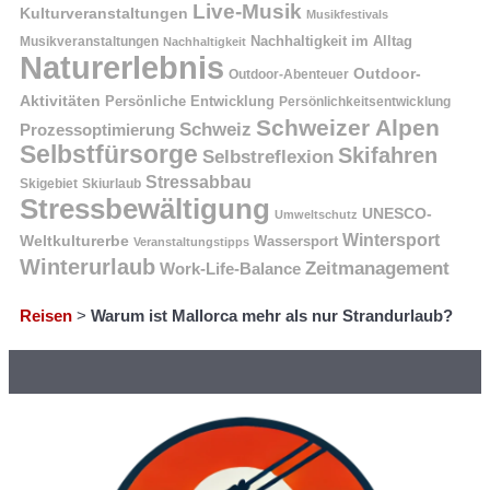
Live-Musik
Kulturveranstaltungen
Musikfestivals
Nachhaltigkeit im Alltag
Musikveranstaltungen
Nachhaltigkeit
Naturerlebnis
Outdoor-
Outdoor-Abenteuer
Aktivitäten
Persönliche Entwicklung
Persönlichkeitsentwicklung
Schweizer Alpen
Schweiz
Prozessoptimierung
Selbstfürsorge
Skifahren
Selbstreflexion
Stressabbau
Skigebiet
Skiurlaub
Stressbewältigung
UNESCO-
Umweltschutz
Wintersport
Weltkulturerbe
Wassersport
Veranstaltungstipps
Winterurlaub
Zeitmanagement
Work-Life-Balance
Reisen
>
Warum ist Mallorca mehr als nur Strandurlaub?