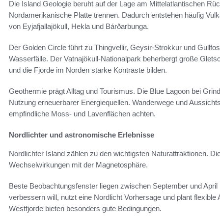
Die Island Geologie beruht auf der Lage am Mittelatlantischen Rü
Nordamerikanische Platte trennen. Dadurch entstehen häufig Vulk
von Eyjafjallajökull, Hekla und Bárðarbunga.
Der Golden Circle führt zu Thingvellir, Geysir-Strokkur und Gullf
Wasserfälle. Der Vatnajökull-Nationalpark beherbergt große Glet
und die Fjorde im Norden starke Kontraste bilden.
Geothermie prägt Alltag und Tourismus. Die Blue Lagoon bei Grin
Nutzung erneuerbarer Energiequellen. Wanderwege und Aussichtsp
empfindliche Moss- und Lavenflächen achten.
Nordlichter und astronomische Erlebnisse
Nordlichter Island zählen zu den wichtigsten Naturattraktionen. D
Wechselwirkungen mit der Magnetosphäre.
Beste Beobachtungsfenster liegen zwischen September und April 
verbessern will, nutzt eine Nordlicht Vorhersage und plant flexib
Westfjorde bieten besonders gute Bedingungen.