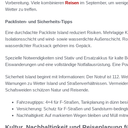
Vorbereitung. Viele kombinieren
Reisen
im September, um weniger
Wetter zu treffen.
Packlisten- und Sicherheits-Tipps
Eine durchdachte Packliste Island reduziert Risiken. Mehrlagige Kle
Isolationsschicht und wind- sowie wasserdichte Außenschicht.
wasserdichter Rucksack gehören ins Gepäck.
Spezielle Notwendigkeiten sind Stativ und Ersatzakkus für kalte B
Eiswanderungen und eine vollständige Notfallausrüstung. Eine Po
Sicherheit Island beginnt mit Informationen: Der Notruf ist 112. We
Warnungen zu Wetter Island und Straßenverhältnissen. Vermeiden 
Schafsweiden schützen Natur und Reisende.
Fahrzeugtipps: 4×4 für F-Straßen, Tankplanung in dünn bes
Versicherung: Schutz für F-Straßen und Sandsturm-beding
Nachhaltigkeit: Auf markierten Wegen bleiben und Müll mit
Kultur, Nachhaltigkeit und Reiseplanung f