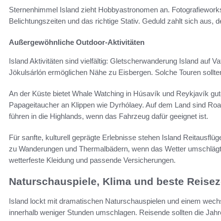
Sternenhimmel Island zieht Hobbyastronomen an. Fotografiework
Belichtungszeiten und das richtige Stativ. Geduld zahlt sich aus, d
Außergewöhnliche Outdoor-Aktivitäten
Island Aktivitäten sind vielfältig: Gletscherwanderung Island auf 
Jökulsárlón ermöglichen Nähe zu Eisbergen. Solche Touren sollten 
An der Küste bietet Whale Watching in Húsavík und Reykjavík gute
Papageitaucher an Klippen wie Dyrhólaey. Auf dem Land sind Roadt
führen in die Highlands, wenn das Fahrzeug dafür geeignet ist.
Für sanfte, kulturell geprägte Erlebnisse stehen Island Reitausflü
zu Wanderungen und Thermalbädern, wenn das Wetter umschlägt.
wetterfeste Kleidung und passende Versicherungen.
Naturschauspiele, Klima und beste Reiseze
Island lockt mit dramatischen Naturschauspielen und einem wechs
innerhalb weniger Stunden umschlagen. Reisende sollten die Jahr