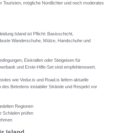
 Touristen, mögliche Nordlichter und noch moderates
idung Island ist Pflicht: Basisschicht,
 Robuste Wanderschuhe, Mütze, Handschuhe und
edingungen, Eiskrallen oder Steigeisen für
werbank und Erste-Hilfe-Set sind empfehlenswert.
bsites wie Vedur.is und Road.is liefern aktuelle
des Betretens instabiler Strände und Respekt vor
iedelten Regionen
te Schäden prüfen
nehmen
ür Island