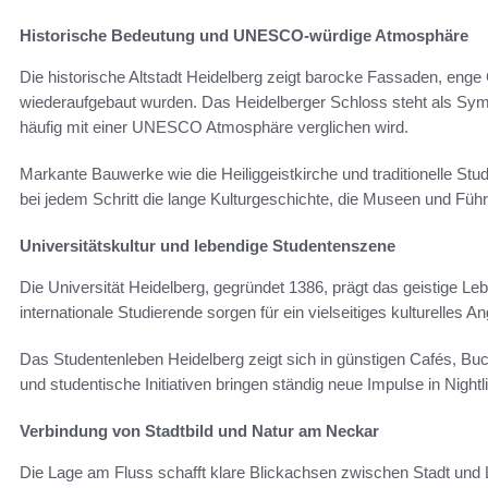
Historische Bedeutung und UNESCO-würdige Atmosphäre
Die historische Altstadt Heidelberg zeigt barocke Fassaden, eng
wiederaufgebaut wurden. Das Heidelberger Schloss steht als Sym
häufig mit einer UNESCO Atmosphäre verglichen wird.
Markante Bauwerke wie die Heiliggeistkirche und traditionelle St
bei jedem Schritt die lange Kulturgeschichte, die Museen und Führ
Universitätskultur und lebendige Studentenszene
Die Universität Heidelberg, gegründet 1386, prägt das geistige Le
internationale Studierende sorgen für ein vielseitiges kulturelles A
Das Studentenleben Heidelberg zeigt sich in günstigen Cafés, Bu
und studentische Initiativen bringen ständig neue Impulse in Nightli
Verbindung von Stadtbild und Natur am Neckar
Die Lage am Fluss schafft klare Blickachsen zwischen Stadt un