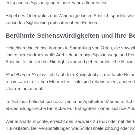
entspannten Spaziergängen oder Fahrradtouren ein.
Hügel des Odenwalds und Weinberge bieten Aussichtspunkte wie
verbinden Sightseeing mit naturnahem Erleben.
Berühmte Sehenswürdigkeiten und ihre B
Heidelberg bietet eine kompakte Sammlung von Orten, die sowohl
finden hier eindrucksvolle Architektur, ruhige Spazierwege und Fo
Abschnitte stellen drei Highlights vor und geben praktische Hinw
Heidelberger Schloss
sitzt auf dem Königstuhl als markante Ruin
renaissancezeitlichen Elementen. Teile sind rekonstruiert, ander
Charme ausmacht.
Im Schloss befindet sich das Deutsche Apotheken-Museum. Schl
abwechslungsreiche Einblicke. Für Fotografen lohnen sich die Au
Wer aufwärts möchte, erreicht das Bauwerk zu Fuß oder mit der
Kuriositäten. Bei Veranstaltungen wie Schlossbeleuchtung oder K