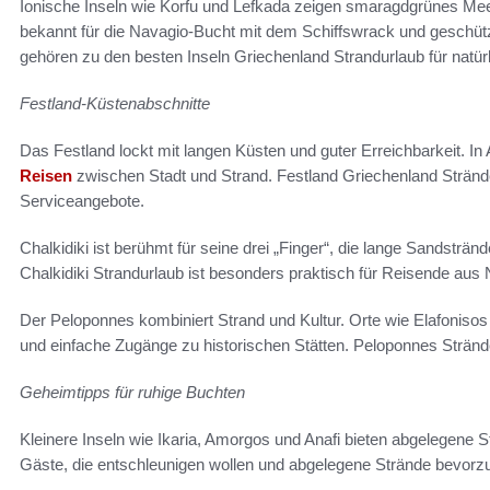
Ionische Inseln wie Korfu und Lefkada zeigen smaragdgrünes Meer
bekannt für die Navagio-Bucht mit dem Schiffswrack und geschütz
gehören zu den besten Inseln Griechenland Strandurlaub für natür
Festland-Küstenabschnitte
Das Festland lockt mit langen Küsten und guter Erreichbarkeit. In 
Reisen
zwischen Stadt und Strand. Festland Griechenland Strände
Serviceangebote.
Chalkidiki ist berühmt für seine drei „Finger“, die lange Sandsträn
Chalkidiki Strandurlaub ist besonders praktisch für Reisende aus
Der Peloponnes kombiniert Strand und Kultur. Orte wie Elafonisos
und einfache Zugänge zu historischen Stätten. Peloponnes Strände
Geheimtipps für ruhige Buchten
Kleinere Inseln wie Ikaria, Amorgos und Anafi bieten abgelegene S
Gäste, die entschleunigen wollen und abgelegene Strände bevorz