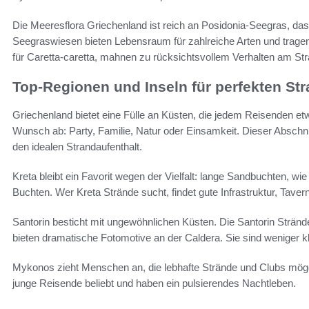
Die Meeresflora Griechenland ist reich an Posidonia-Seegras, das a
Seegraswiesen bieten Lebensraum für zahlreiche Arten und tragen 
für Caretta-caretta, mahnen zu rücksichtsvollem Verhalten am Str
Top-Regionen und Inseln für perfekten St
Griechenland bietet eine Fülle an Küsten, die jedem Reisenden e
Wunsch ab: Party, Familie, Natur oder Einsamkeit. Dieser Abschni
den idealen Strandaufenthalt.
Kreta bleibt ein Favorit wegen der Vielfalt: lange Sandbuchten, wie
Buchten. Wer Kreta Strände sucht, findet gute Infrastruktur, Taver
Santorin besticht mit ungewöhnlichen Küsten. Die Santorin Strä
bieten dramatische Fotomotive an der Caldera. Sie sind weniger kl
Mykonos zieht Menschen an, die lebhafte Strände und Clubs mög
junge Reisende beliebt und haben ein pulsierendes Nachtleben.