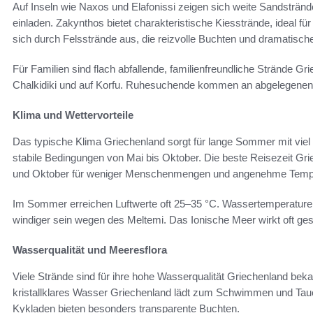
Auf Inseln wie Naxos und Elafonissi zeigen sich weite Sandstr
einladen. Zakynthos bietet charakteristische Kiesstrände, ideal f
sich durch Felsstrände aus, die reizvolle Buchten und dramatische
Für Familien sind flach abfallende, familienfreundliche Strände Gr
Chalkidiki und auf Korfu. Ruhesuchende kommen an abgelegenen B
Klima und Wettervorteile
Das typische Klima Griechenland sorgt für lange Sommer mit viel
stabile Bedingungen von Mai bis Oktober. Die beste Reisezeit Gri
und Oktober für weniger Menschenmengen und angenehme Temp
Im Sommer erreichen Luftwerte oft 25–35 °C. Wassertemperature
windiger sein wegen des Meltemi. Das Ionische Meer wirkt oft ges
Wasserqualität und Meeresflora
Viele Strände sind für ihre hohe Wasserqualität Griechenland bek
kristallklares Wasser Griechenland lädt zum Schwimmen und Tauc
Kykladen bieten besonders transparente Buchten.