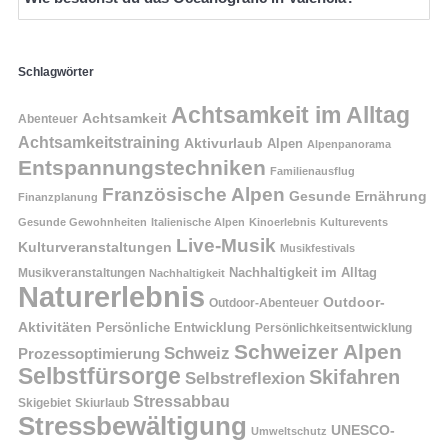
Schlagwörter
Achtsamkeit im Alltag
Achtsamkeit
Abenteuer
Achtsamkeitstraining
Aktivurlaub
Alpen
Alpenpanorama
Entspannungstechniken
Familienausflug
Französische Alpen
Gesunde Ernährung
Finanzplanung
Gesunde Gewohnheiten
Italienische Alpen
Kinoerlebnis
Kulturevents
Live-Musik
Kulturveranstaltungen
Musikfestivals
Nachhaltigkeit im Alltag
Musikveranstaltungen
Nachhaltigkeit
Naturerlebnis
Outdoor-
Outdoor-Abenteuer
Aktivitäten
Persönliche Entwicklung
Persönlichkeitsentwicklung
Schweizer Alpen
Schweiz
Prozessoptimierung
Selbstfürsorge
Skifahren
Selbstreflexion
Stressabbau
Skigebiet
Skiurlaub
Stressbewältigung
UNESCO-
Umweltschutz