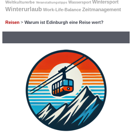
Wintersport
Weltkulturerbe
Wassersport
Veranstaltungstipps
Winterurlaub
Zeitmanagement
Work-Life-Balance
Reisen
>
Warum ist Edinburgh eine Reise wert?