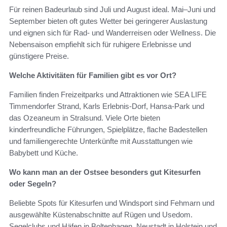
Für reinen Badeurlaub sind Juli und August ideal. Mai–Juni und
September bieten oft gutes Wetter bei geringerer Auslastung
und eignen sich für Rad- und Wanderreisen oder Wellness. Die
Nebensaison empfiehlt sich für ruhigere Erlebnisse und
günstigere Preise.
Welche Aktivitäten für Familien gibt es vor Ort?
Familien finden Freizeitparks und Attraktionen wie SEA LIFE
Timmendorfer Strand, Karls Erlebnis-Dorf, Hansa-Park und
das Ozeaneum in Stralsund. Viele Orte bieten
kinderfreundliche Führungen, Spielplätze, flache Badestellen
und familiengerechte Unterkünfte mit Ausstattungen wie
Babybett und Küche.
Wo kann man an der Ostsee besonders gut Kitesurfen
oder Segeln?
Beliebte Spots für Kitesurfen und Windsport sind Fehmarn und
ausgewählte Küstenabschnitte auf Rügen und Usedom.
Segelclubs und Häfen in Boltenhagen, Neustadt in Holstein und