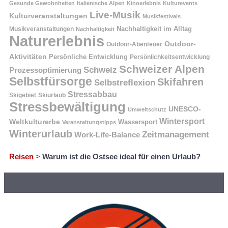
Gesunde Gewohnheiten
Italienische Alpen
Kinoerlebnis
Kulturevents
Live-Musik
Kulturveranstaltungen
Musikfestivals
Nachhaltigkeit im Alltag
Musikveranstaltungen
Nachhaltigkeit
Naturerlebnis
Outdoor-
Outdoor-Abenteuer
Aktivitäten
Persönliche Entwicklung
Persönlichkeitsentwicklung
Schweizer Alpen
Schweiz
Prozessoptimierung
Selbstfürsorge
Skifahren
Selbstreflexion
Stressabbau
Skigebiet
Skiurlaub
Stressbewältigung
UNESCO-
Umweltschutz
Wintersport
Weltkulturerbe
Wassersport
Veranstaltungstipps
Winterurlaub
Zeitmanagement
Work-Life-Balance
Reisen
>
Warum ist die Ostsee ideal für einen Urlaub?