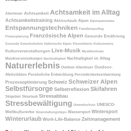
Achtsamkeit im Alltag
Achtsamkeit
Abenteuer
Achtsamkeitstraining
Aktivurlaub
Alpen
Alpenpanorama
Entspannungstechniken
Familienausflug
Französische Alpen
Gesunde Ernährung
Finanzplanung
Gesunde Gewohnheiten
Italienische Alpen
Kinoerlebnis
Kulturevents
Live-Musik
Kulturveranstaltungen
Musikfestivals
Nachhaltigkeit im Alltag
Musikveranstaltungen
Nachhaltigkeit
Naturerlebnis
Outdoor-
Outdoor-Abenteuer
Aktivitäten
Persönliche Entwicklung
Persönlichkeitsentwicklung
Schweizer Alpen
Schweiz
Prozessoptimierung
Selbstfürsorge
Skifahren
Selbstreflexion
Stressabbau
Skigebiet
Skiurlaub
Stressbewältigung
UNESCO-
Umweltschutz
Wintersport
Weltkulturerbe
Wassersport
Veranstaltungstipps
Winterurlaub
Zeitmanagement
Work-Life-Balance