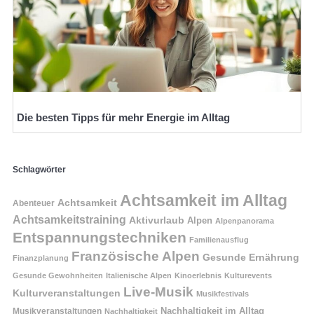
Die besten Tipps für mehr Energie im Alltag
Schlagwörter
Achtsamkeit im Alltag
Achtsamkeit
Abenteuer
Achtsamkeitstraining
Aktivurlaub
Alpen
Alpenpanorama
Entspannungstechniken
Familienausflug
Französische Alpen
Gesunde Ernährung
Finanzplanung
Gesunde Gewohnheiten
Italienische Alpen
Kinoerlebnis
Kulturevents
Live-Musik
Kulturveranstaltungen
Musikfestivals
Nachhaltigkeit im Alltag
Musikveranstaltungen
Nachhaltigkeit