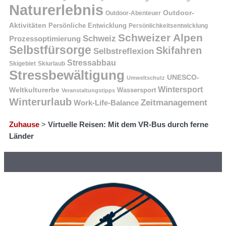
Naturerlebnis
Outdoor-
Outdoor-Abenteuer
Aktivitäten
Persönliche Entwicklung
Persönlichkeitsentwicklung
Schweizer Alpen
Schweiz
Prozessoptimierung
Selbstfürsorge
Skifahren
Selbstreflexion
Stressabbau
Skigebiet
Skiurlaub
Stressbewältigung
UNESCO-
Umweltschutz
Wintersport
Weltkulturerbe
Wassersport
Veranstaltungstipps
Winterurlaub
Zeitmanagement
Work-Life-Balance
Zuhause
>
Virtuelle Reisen: Mit dem VR-Bus durch ferne
Länder