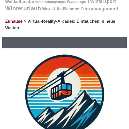
Wintersport
Weltkulturerbe
Wassersport
Veranstaltungstipps
Winterurlaub
Zeitmanagement
Work-Life-Balance
Zuhause
>
Virtual-Reality-Arcades: Eintauchen in neue
Welten