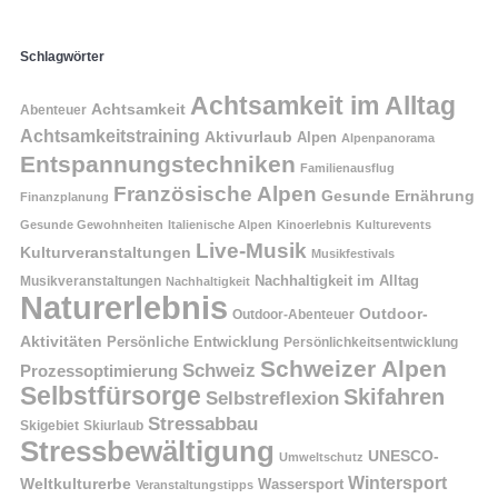
Schlagwörter
Achtsamkeit im Alltag
Achtsamkeit
Abenteuer
Achtsamkeitstraining
Aktivurlaub
Alpen
Alpenpanorama
Entspannungstechniken
Familienausflug
Französische Alpen
Gesunde Ernährung
Finanzplanung
Gesunde Gewohnheiten
Italienische Alpen
Kinoerlebnis
Kulturevents
Live-Musik
Kulturveranstaltungen
Musikfestivals
Nachhaltigkeit im Alltag
Musikveranstaltungen
Nachhaltigkeit
Naturerlebnis
Outdoor-
Outdoor-Abenteuer
Aktivitäten
Persönliche Entwicklung
Persönlichkeitsentwicklung
Schweizer Alpen
Schweiz
Prozessoptimierung
Selbstfürsorge
Skifahren
Selbstreflexion
Stressabbau
Skigebiet
Skiurlaub
Stressbewältigung
UNESCO-
Umweltschutz
Wintersport
Weltkulturerbe
Wassersport
Veranstaltungstipps