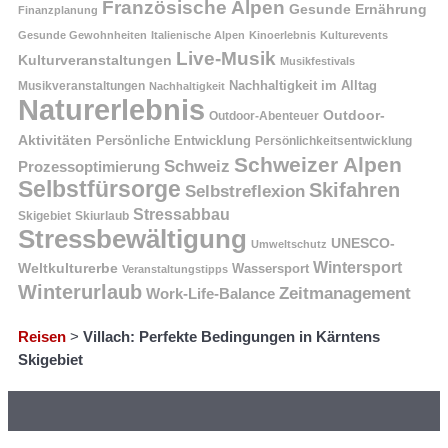
Französische Alpen
Gesunde Ernährung
Finanzplanung
Gesunde Gewohnheiten
Italienische Alpen
Kinoerlebnis
Kulturevents
Live-Musik
Kulturveranstaltungen
Musikfestivals
Nachhaltigkeit im Alltag
Musikveranstaltungen
Nachhaltigkeit
Naturerlebnis
Outdoor-
Outdoor-Abenteuer
Aktivitäten
Persönliche Entwicklung
Persönlichkeitsentwicklung
Schweizer Alpen
Schweiz
Prozessoptimierung
Selbstfürsorge
Skifahren
Selbstreflexion
Stressabbau
Skigebiet
Skiurlaub
Stressbewältigung
UNESCO-
Umweltschutz
Wintersport
Weltkulturerbe
Wassersport
Veranstaltungstipps
Winterurlaub
Zeitmanagement
Work-Life-Balance
Reisen
>
Villach: Perfekte Bedingungen in Kärntens
Skigebiet